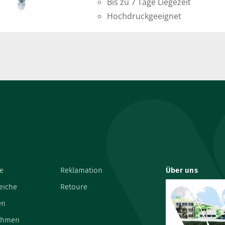
Bis zu 7 Tage Liegezeit
Hochdruckgeeignet
e
Reklamation
Über uns
eiche
Retoure
en
ehmen