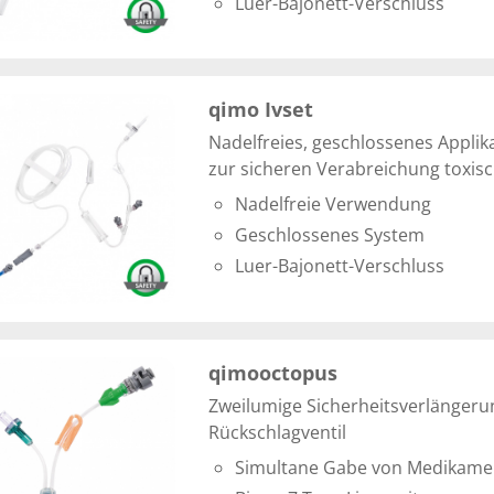
Luer-Bajonett-Verschluss
qimo Ivset
Nadelfreies, geschlossenes Appli
zur sicheren Verabreichung toxisc
Nadelfreie Verwendung
Geschlossenes System
Luer-Bajonett-Verschluss
qimooctopus
Zweilumige Sicherheitsverlängeru
Rückschlagventil
Simultane Gabe von Medikame