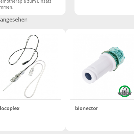
emotherapie zum Einsatz
ommen.
 angesehen
locoplex
bionector