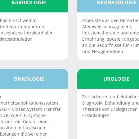
KARDIOLOGIE
NEONATOLOGIE
llon Einschwemm-
Produkte aus den Bereiche
theterzurtemporären
Atemwegsmanagement,
ansvenösen intrakardialen
Infusionstherapie und ente
ektrostimulation
Ernährung, speziell angepa
an die Bedürfnisse für Frü
und Neugeborenen
ONKOLOGIE
UROLOGIE
n
Zur sicheren und einfache
cherheitsapplikationssystem
Diagnosik, Behandlung un
STD = Closed System Transfer
Therapie von urologischer
vice) wie z. B. Qimono
Erkankungen
duziert die Gefahr einer
position mit toxischen
bstanzen die bei einer