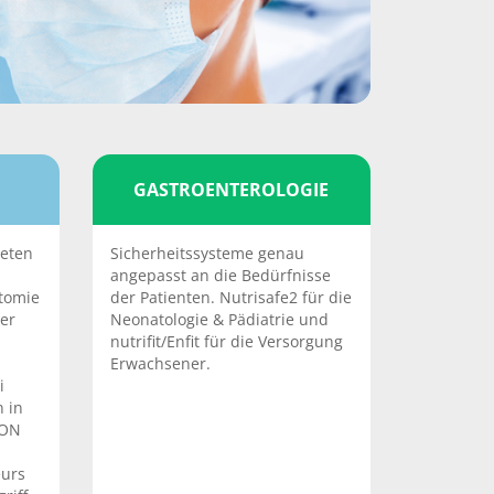
GASTROENTEROLOGIE
ieten
Sicherheitssysteme genau
angepasst an die Bedürfnisse
tomie
der Patienten. Nutrisafe2 für die
er
Neonatologie & Pädiatrie und
nutrifit/Enfit für die Versorgung
Erwachsener.
i
n in
GON
eurs