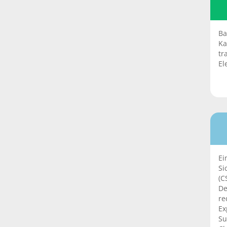
Ba
Ka
tr
El
Ei
Si
(C
De
re
Ex
Su