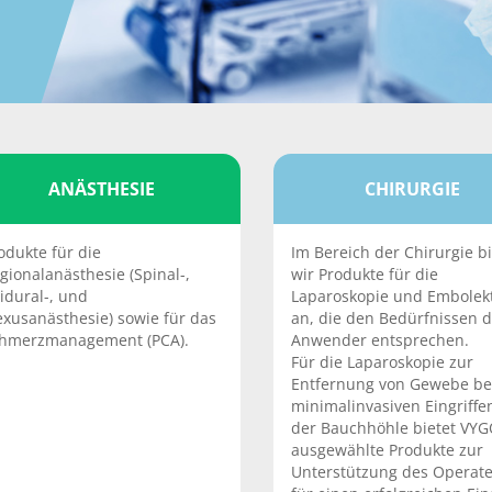
ANÄSTHESIE
CHIRURGIE
odukte für die
Im Bereich der Chirurgie b
gionalanästhesie (Spinal-,
wir Produkte für die
idural-, und
Laparoskopie und Embolek
exusanästhesie) sowie für das
an, die den Bedürfnissen d
hmerzmanagement (PCA).
Anwender entsprechen.
Für die Laparoskopie zur
Entfernung von Gewebe be
minimalinvasiven Eingriffe
der Bauchhöhle bietet VY
ausgewählte Produkte zur
Unterstützung des Operat