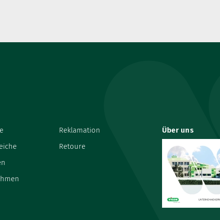
e
Reklamation
Über uns
eiche
Retoure
en
ehmen