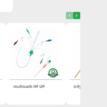
multicath HF UP
trilyseexpert S