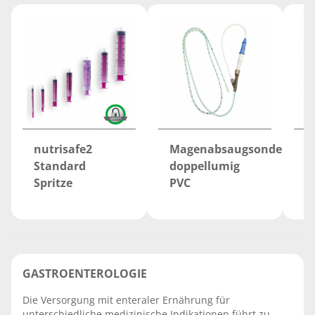
nutrisafe2
Magenabsaugsonde
n
Standard
doppellumig
S
Spritze
PVC
GASTROENTEROLOGIE
Die Versorgung mit enteraler Ernährung für
unterschiedliche medizinische Indikationen führt zu