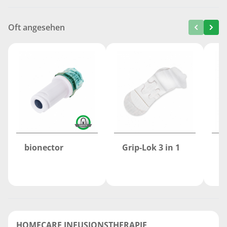
Oft angesehen
bionector
Grip-Lok 3 in 1
s
s
HOMECARE INFUSIONSTHERAPIE