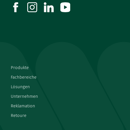
®
Feder des bionector
komprimiert. Dabei öffnet sich der
Flusskanal durch das Teilen der Membran (Split-Septum-
facebook
instagram
linkedin
youtube
Technologie).
Bei Dekonnektion drückt die Feder die Membran in ihre
ursprüngliche Position zurück. Die Membran schließt
bündig mit dem Gehäuse ab.
Produkte
Fachbereiche
Lösungen
Unternehmen
Reklamation
Retoure