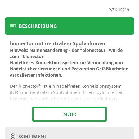
WSK-10219
BESCHREIBUNG
bionector mit neutralem Spülvolumen
Hinweis: Namensänderung - der "bionecteur" wurde
zum "bionector"
Nadelfreies Konnektionssystem zur Vermeidung von
Nadelstichverletzungen und Prävention Gefäßkatheter-
assoziierter Infektionen.
®
Der bionector
ist ein nadelfreies Konnektionssystem
(NFC) mit neutralem Spülvolumen. Er ermöglicht einen
hygienischen und sicheren Umgang mit vaskulären
Zugängen. Der Konnektor stellt ein geschlossenes
System dar, solange keine Spritze oder Zuleitung
MEHR
konnektiert ist. Er kann zur Injektion, Infusion oder
Aspiration verwendet werden und sorgt für einen
effektiven Schutz vor Infektionen und Nadelstich­
+
®
verletzungen. Damit deckt der bionector
alle Bedürf­
SORTIMENT