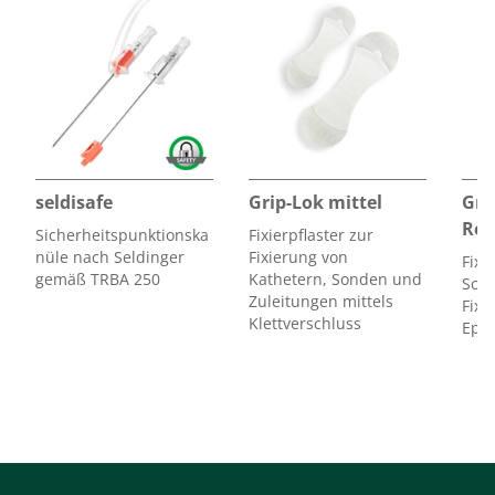
PDF-Vaskuläre-Zugänge-Midline
Flyer Außerklinische Infusionstherapie
Broschüre PICC-Netzwerk
Gebrauchsanweisungen
Auf unserem Portal für Gebrauchsanweisungen erhalten Sie
nach
seldisafe
Grip-Lok mittel
Gri
Eingabe der Artikelnummer und Chargennummer die dem
Reg
Sicherheitspunktionska
Fixierpflaster zur
Produkt
nüle nach Seldinger
Fixierung von
zugehörige
Gebrauchsanweisung
.
Fixi
gemäß TRBA 250
Kathetern, Sonden und
Scha
Zuleitungen mittels
Fixi
Klettverschluss
Epid