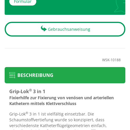
Formular
Gebrauchsanweisung
WSK-10188
BESCHREIBUNG
®
Grip-Lok
3 in 1
Fixierhilfe zur Fixierung von venösen und arteriellen
Kathetern mittels Klettverschluss
®
Grip-Lok
3 in 1 ist vielfältig einsetzbar. Die
Schaumstoffvertiefung wurde so konzipiert, dass
verschiedenste Katheterflügelgeometrien einfach,