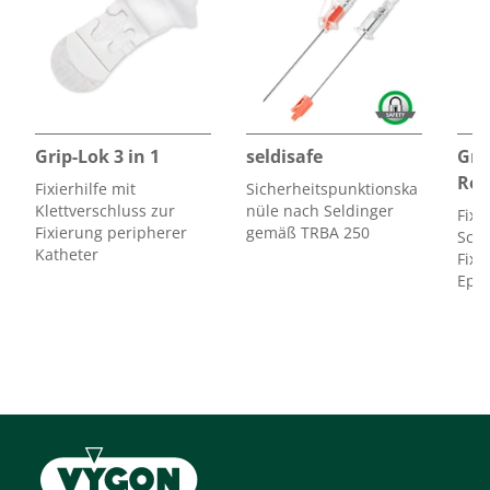
Produkt
zugehörige
Gebrauchsanweisung
.
Grip-Lok 3 in 1
seldisafe
Gri
Reg
Fixierhilfe mit
Sicherheitspunktionska
Klettverschluss zur
nüle nach Seldinger
Fixi
Fixierung peripherer
gemäß TRBA 250
Scha
Katheter
Fixi
Epid