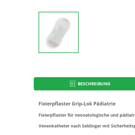
BESCHREIBUNG
Produkt-Typbezeichnung
PK-Katheterfixierung
Fixierpflaster Grip-Lok Pädiatrie
Grip-Lok Pädiatrie
TV-Grip-Lok
Fixierpflaster für neonatologische und pädiat
PDF-Paediatrische Venenkatheter
Venenkatheter nach Seldinger mit Sicherheit
Gebrauchsanweisungen