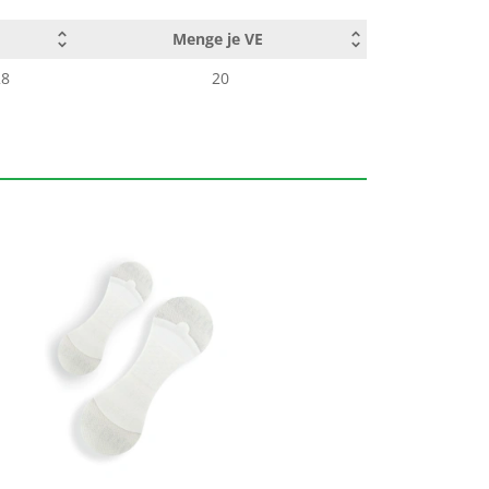
Menge je VE
28
20