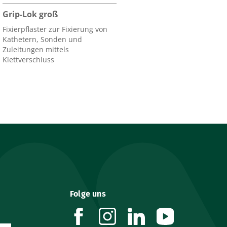
Grip-Lok groß
Fixierpflaster zur Fixierung von
Kathetern, Sonden und
Zuleitungen mittels
Klettverschluss
Folge uns