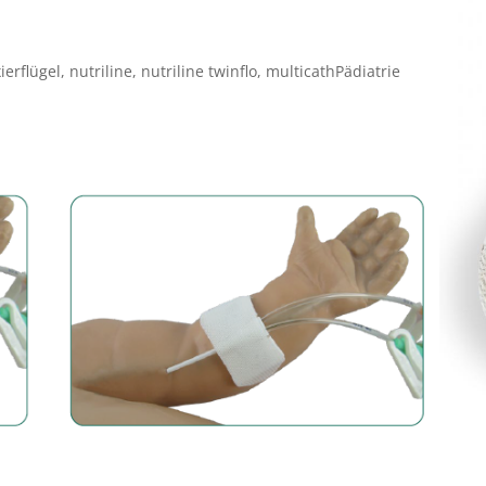
ch
ukt
erflügel, nutriline, nutriline twinflo, multicathPädiatrie