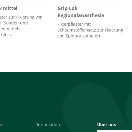
k mittel
Grip-Lok
Regionalanästhesie
aster zur Fixierung von
n, Sonden und
Fixierpflaster mit
en mittels
Schaumstoffeinsatz zur Fixierung
chluss
von Epiduralkathetern
e
Reklamation
Über uns