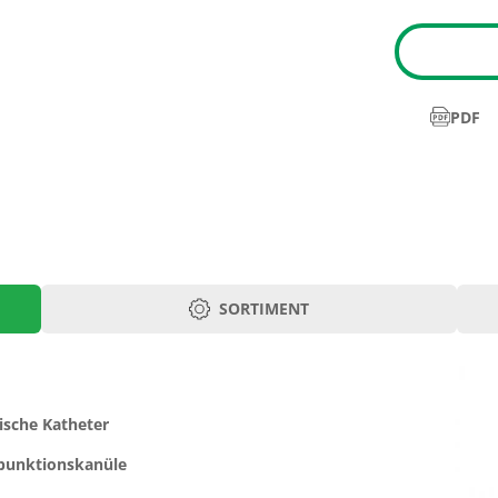
PDF
SORTIMENT
Art.-Nr.
5804.08
10
rische Katheter
spunktionskanüle