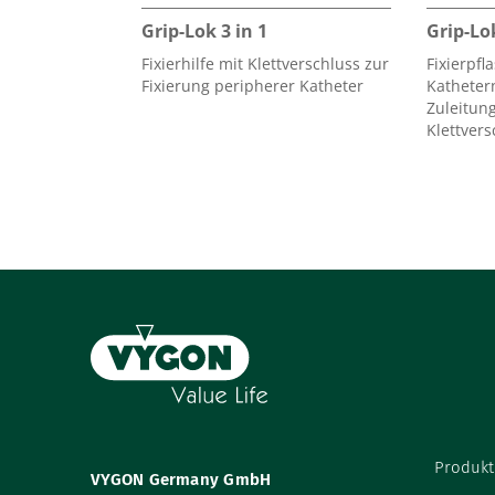
Grip-Lok 3 in 1
Grip-Lo
Fixierhilfe mit Klettverschluss zur
Fixierpfl
Fixierung peripherer Katheter
Katheter
Zuleitung
Klettvers
Produkt
VYGON Germany GmbH