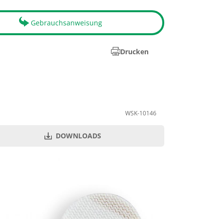
Gebrauchsanweisung
Drucken
WSK-10146
DOWNLOADS
PZN
Menge je VE
178928
20