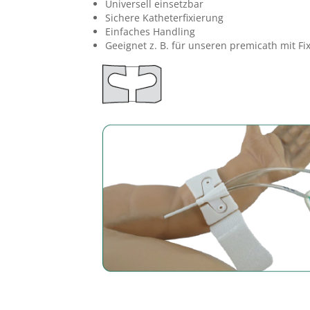
Universell einsetzbar
Sichere Katheterfixierung
Auf unserem Portal für Gebrauchsanweisungen erhalten Sie na
Einfaches Handling
Eingabe der Artikelnummer und Chargennummer die dem Prod
Geeignet z. B. für unseren premicath mit Fixi
zugehörige
Gebrauchsanweisung
.