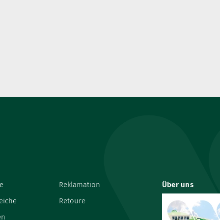
e
Reklamation
Über uns
eiche
Retoure
en