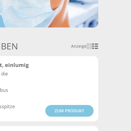
UBEN
Anzeige
t, einlumig
 die
ubus
sspitze
ZUM PRODUKT