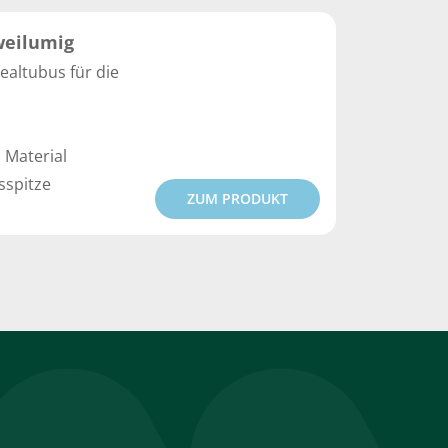
weilumig
ealtubus für die
 Material
sspitze
ZUM PRODUKT