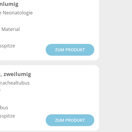
inlumig
e Neonatologie
 Material
sspitze
ZUM PRODUKT
, zweilumig
trachealtubus
e
ubus
sspitze
ZUM PRODUKT