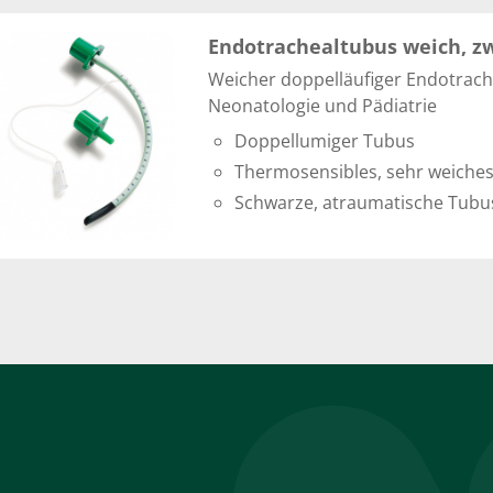
Endotrachealtubus weich, z
Weicher doppelläufiger Endotrach
Neonatologie und Pädiatrie
Doppellumiger Tubus
Thermosensibles, sehr weiches
Schwarze, atraumatische Tubu