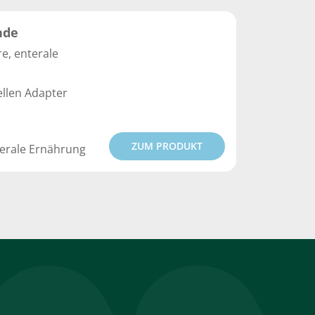
nde
e, enterale
llen Adapter
ZUM PRODUKT
terale Ernährung