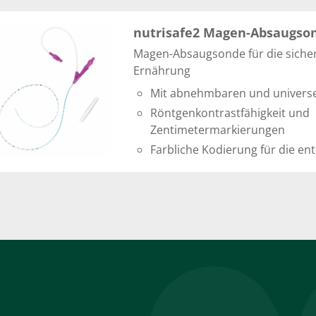
nutrisafe2 Magen-Absaugso
Magen-Absaugsonde für die sicher
Ernährung
Mit abnehmbaren und universe
Röntgenkontrastfähigkeit und
Zentimetermarkierungen
Farbliche Kodierung für die en