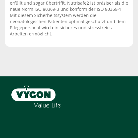
erfüllt und sogar übertrifft. Nutrisafe2 ist präziser als die
neue Norm ISO 80369-3 und konform der ISO 80369-1.
Mit diesem Sicherheitssystem werden die
neonatologischen Patienten optimal geschützt und dem
Pflegepersonal wird ein sicheres und stressfreies
Arbeiten ermöglicht.