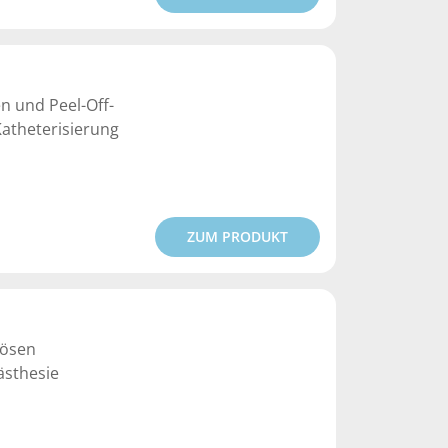
n und Peel-Off-
Katheterisierung
ZUM PRODUKT
nösen
ästhesie