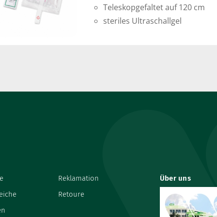
Teleskopgefaltet auf 120 cm
steriles Ultraschallgel
e
Reklamation
Über uns
eiche
Retoure
en