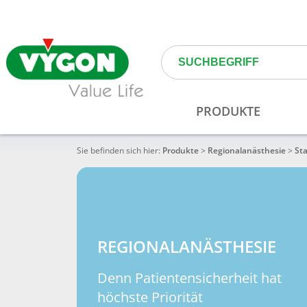
Sie befinden sich hier:
Produkte
>
Regionalanästhesie
>
St
REGIONALANÄSTHESIE
Denn Patientensicherheit hat
höchste Priorität