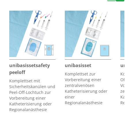
• Lochöffnung 1:
6,5 cm x 12 cm /
zugehörige
Gebrauchsanweisung
.
• Lochöffnung 2:
14 cm x 19 cm
unibasissetsafety
unibasisset
uni
peeloff
Komplettset zur
Komp
Vorbereitung einer
Off-
Komplettset mit
zentralvenösen
Vorb
Sicherheitskanülen und
Katheterisierung oder
zent
Peel-Off-Lochtuch zur
einer
Kath
Vorbereitung einer
Regionalanästhesie
Regi
Katheterisierung oder
Regionalanästhesie