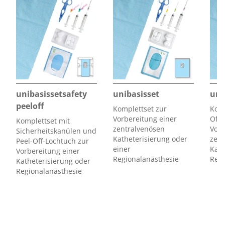
unibasissetsafety
unibasisset
uni
peeloff
Komplettset zur
Komp
Vorbereitung einer
Off-
Komplettset mit
zentralvenösen
Vorb
Sicherheitskanülen und
Katheterisierung oder
zent
Peel-Off-Lochtuch zur
einer
Kath
Vorbereitung einer
Regionalanästhesie
Regi
Katheterisierung oder
Regionalanästhesie