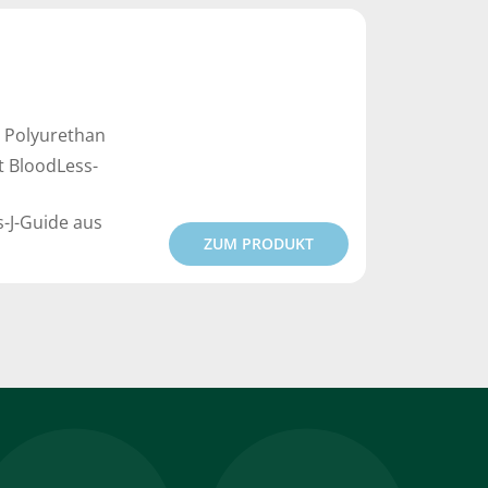
 Polyurethan
t BloodLess-
s-J-Guide aus
ZUM PRODUKT