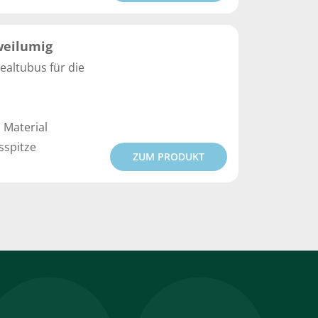
weilumig
ealtubus für die
 Material
sspitze
ZUM PRODUKT