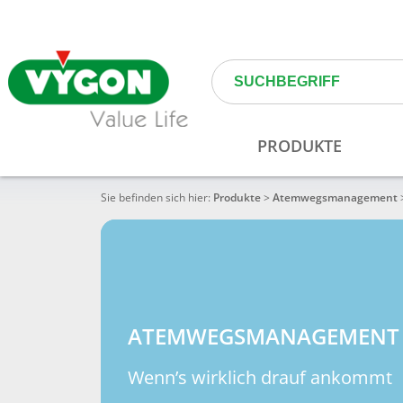
Sie befinden sich hier:
Produkte
>
Atemwegs­management
ATEMWEGS­MANAGEMENT
Wenn’s wirklich drauf ankommt