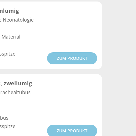
inlumig
e Neonatologie
 Material
sspitze
ZUM PRODUKT
, zweilumig
trachealtubus
e
ubus
sspitze
ZUM PRODUKT