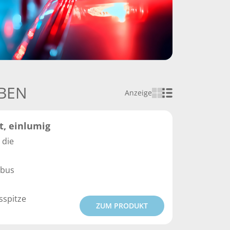
BEN
Anzeige
t, einlumig
 die
ubus
sspitze
ZUM PRODUKT