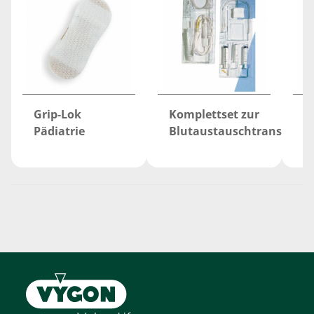
Grip-Lok
Komplettset zur
n
Pädiatrie
Blutaustauschtransfusio