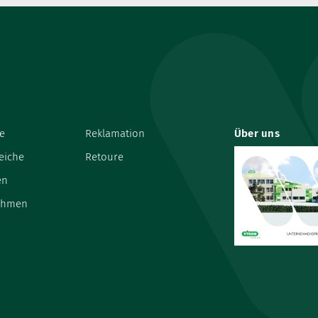
e
Reklamation
Über uns
eiche
Retoure
en
ehmen