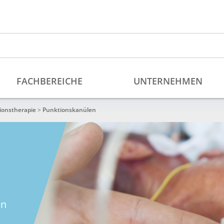
ionstherapie
>
Punktionskanülen
en