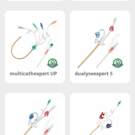
multicathexpert UP
dualyseexpert S