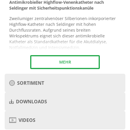
Antimikrobieller Highflow-Venenkatheter nach
Seldinger mit Sicherheitspunktionskanüle
Zweilumiger zentralvenöser Silberionen-inkorporierter
Highflow-Katheter nach Seldinger mit hohen
Durchflussraten. Aufgrund seines breiten
Wirkspektrums eignet sich dieser antimikrobielle
Katheter als Standardkatheter für die Akutdialyse,
Notfallmedizin und Intensivmedizin.
MEHR
Silberionen-inkorporierter Katheter mit
antimikrobiellen Eigenschaften
Vollkontrastgebender, längenmarkierter Katheter aus
+
thermosensiblem PUR
SORTIMENT
Sicherheitspunktionskanüle seldisafe® zur
Vermeidung von Nadelstichverletzungen
BloodLess-System (BLS) zur Reduzierung von
+
DOWNLOADS
Katheter
Katheter
Katheter
Art.-
Blutverlust, des Risikos einer Luftembolie und
PZN
Ømm
Fr
Lcm
Nr.
Anwenderkontamination
Verjüngte Katheterspitze
+
4,0
12
15
8132.916
1112531
VIDEOS
Zwei Dilatatoren 8,5 Fr und 12 Fr zur leichteren
PDF multicath alle
perkutanen Einführung des Katheters
4,0
12
20
8132.926
1112533