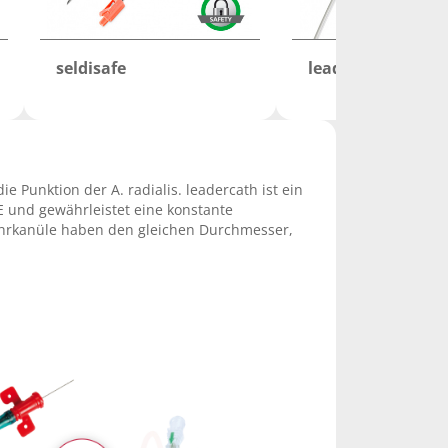
seldisafe
leadercath
e Punktion der A. radialis. leadercath ist ein
 und gewährleistet eine konstante
ührkanüle haben den gleichen Durchmesser,