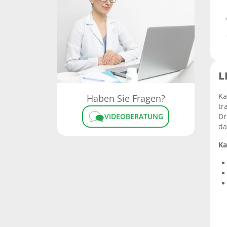
L
Ka
Haben Sie Fragen?
tr
VIDEOBERATUNG
Dr
da
Ka