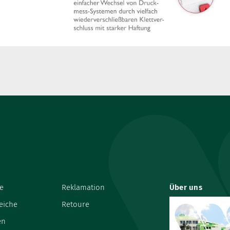
e
Reklamation
Über uns
eiche
Retoure
en