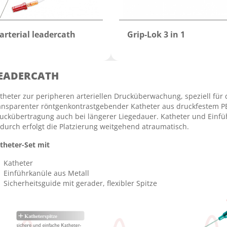
arterial leadercath
Grip-Lok 3 in 1
EADERCATH
theter zur peripheren arteriellen Drucküberwachung, speziell für di
ansparenter röntgenkontrastgebender Katheter aus druckfestem PE
uckübertragung auch bei längerer Liegedauer. Katheter und Einf
durch erfolgt die Platzierung weitgehend atraumatisch.
theter-Set mit
Katheter
Einführkanüle aus Metall
Sicherheitsguide mit gerader, flexibler Spitze