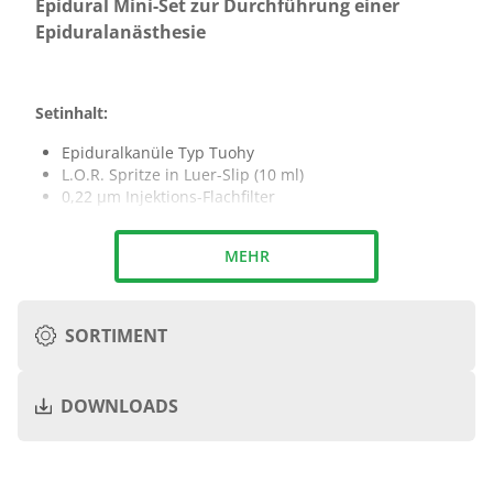
Epidural Mini-Set zur Durchführung einer
Epiduralanästhesie
Setinhalt:
Epiduralkanüle Typ Tuohy
L.O.R. Spritze in Luer-Slip (10 ml)
0,22 µm Injektions-Flachfilter
Epiduralkatheter (90 cm)
„Easy-Lock“ Katheterfixierung
MEHR
+
SORTIMENT
+
DOWNLOADS
Katheter
Katheter
Katheter
Katheterspitze
G
Ømm
Lcm
geschlossen, 3
Prospekt Regionalanästhesie
19
0,5 x 1,0
90
seitliche