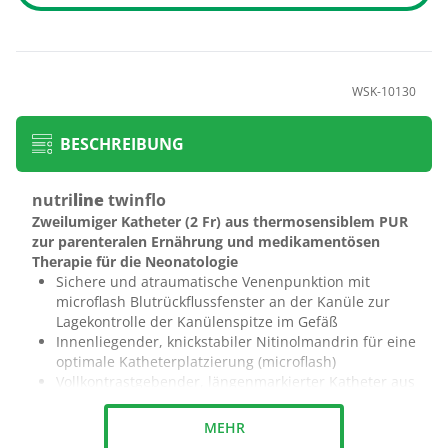
WSK-10130
BESCHREIBUNG
nutri
line
twinflo
Zweilumiger Katheter (2 Fr) aus thermosensiblem PUR
zur parenteralen Ernährung und medikamentösen
Therapie für die Neonatologie
Sichere und atraumatische Venenpunktion mit
microflash Blutrückflussfenster an der Kanüle zur
Lagekontrolle der Kanülenspitze im Gefäß
Innenliegender, knickstabiler Nitinolmandrin für eine
optimale Katheterplatzierung (microflash)
Vollkontrastgebender, längenmarkierter Katheter aus
thermosensiblen PUR
Liegezeit beträgt
max. 30 Tage
MEHR