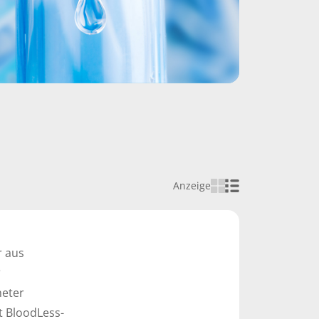
Anzeige
r aus
e
heter
t BloodLess-