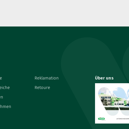
e
Reklamation
Über uns
eiche
Retoure
en
ehmen