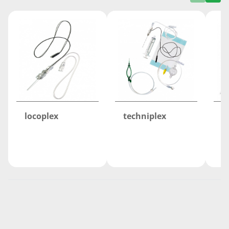
locoplex
techniplex
q
s
m