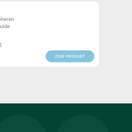
ipheren
uide
g
ZUM PRODUKT