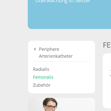
Überwachung ist besser
F
Periphere
Arterienkatheter
Radialis
Femoralis
Zubehör