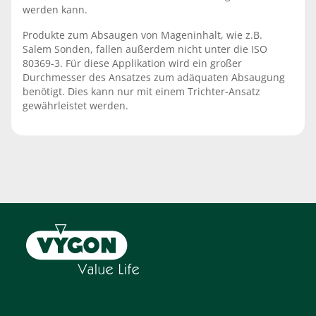
werden kann.
Produkte zum Absaugen von Mageninhalt, wie z.B.
Salem Sonden, fallen außerdem nicht unter die ISO
80369-3. Für diese Applikation wird ein großer
Durchmesser des Ansatzes zum adäquaten Absaugung
benötigt. Dies kann nur mit einem Trichter-Ansatz
gewährleistet werden.