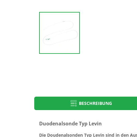
BESCHREIBUNG
Sonde Fr
Sonde Ømm
Nutrisafe2
Duodenalsonde Typ Levin
Gebrauchsanweisungen
6
2,0
Die Doudenalsonden Typ Levin sind in den Au