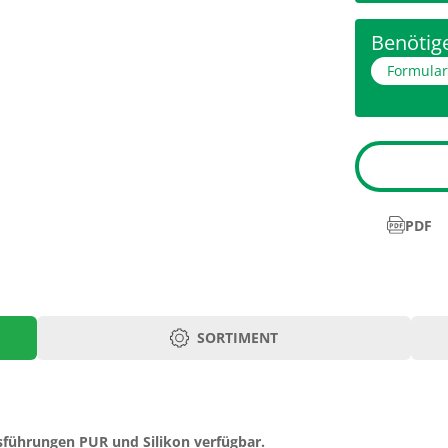
Benötige
Formula
PDF
SORTIMENT
Sonde Lcm
Art.-Nr.
125
1391.06
sführungen PUR und Silikon verfügbar.