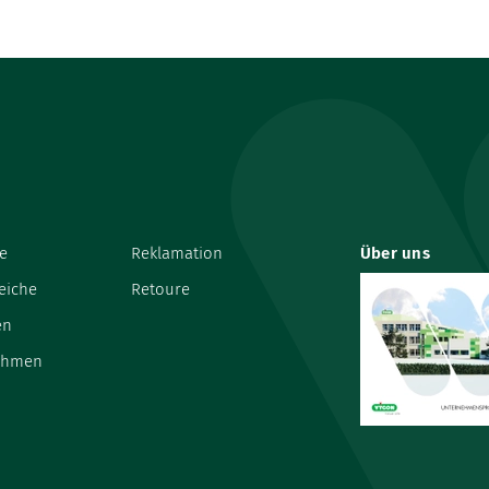
e
Reklamation
Über uns
eiche
Retoure
en
ehmen