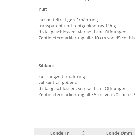
8
2,5
Auf unserem Portal für Gebrauchsanweisungen erhalten Sie na
Pur:
Eingabe der Artikelnummer und Chargennummer die dem Prod
10
3,3
zugehörige
Gebrauchsanweisung
.
zur mittelfristigen Ernährung
transparent und röntgenkontrastfähig
12
4,0
distal geschlossen, vier seitliche Öffnungen
14
Zentimetermarkierung alle 10 cm von 45 cm bi
4,5
16
5,0
18
6,0
Silikon:
21
7,0
zur Langzeiternährung
vollkontrastgebend
distal geschlossen, vier seitliche Öffnungen
Zentimetermarkierung alle 5 cm von 20 cm bis 
Sonde Fr
Sonde Ømm