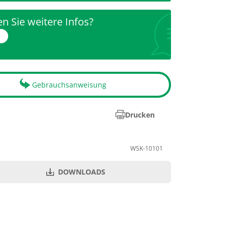
n Sie weitere Infos?
r
Gebrauchsanweisung
Drucken
WSK-10101
DOWNLOADS
PZN
Menge je VE
00987650
50