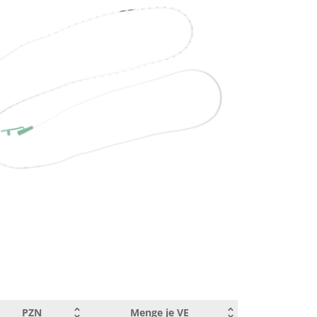
11659630
50
00987673
50
00987696
50
00989525
50
00989531
50
00989548
50
00989554
50
PZN
Menge je VE