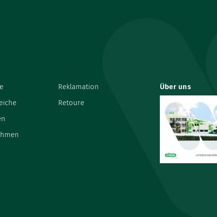
e
Reklamation
Über uns
eiche
Retoure
en
ehmen