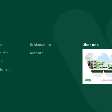
e
Reklamation
Über uns
eiche
Retoure
en
ehmen