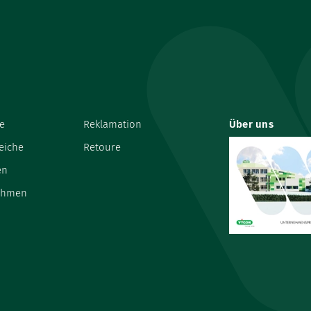
e
Reklamation
Über uns
eiche
Retoure
en
ehmen