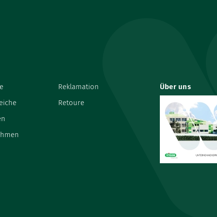
e
Reklamation
Über uns
eiche
Retoure
en
ehmen