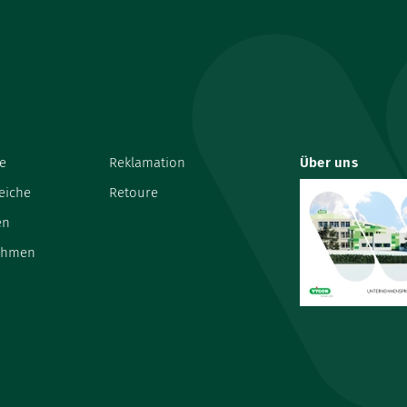
e
Reklamation
Über uns
eiche
Retoure
en
ehmen