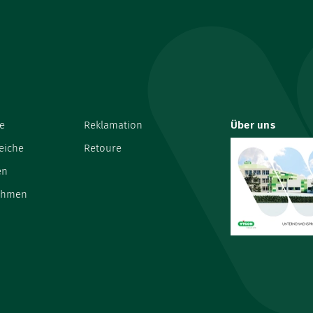
e
Reklamation
Über uns
eiche
Retoure
en
ehmen