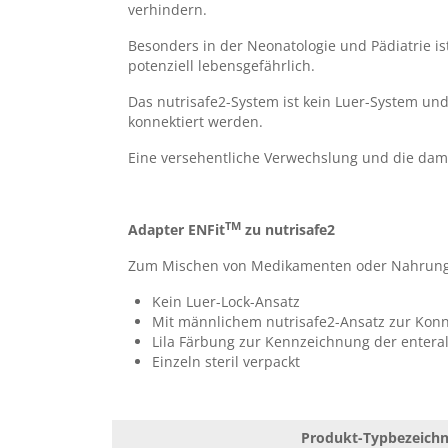
verhindern.
Eingabe der Artikelnummer und Chargennummer die dem Prod
zugehörige
Gebrauchsanweisung
.
Besonders in der Neonatologie und Pädiatrie i
potenziell lebensgefährlich.
Das nutrisafe2-System ist kein Luer-System un
konnektiert werden.
Eine versehentliche Verwechslung und die dam
TM
Adapter ENFit
zu nutrisafe2
Zum Mischen von Medikamenten oder Nahrung
Kein Luer-Lock-Ansatz
Mit männlichem nutrisafe2-Ansatz zur Konn
Lila Färbung zur Kennzeichnung der enter
Einzeln steril verpackt
Produkt-Typbezeich