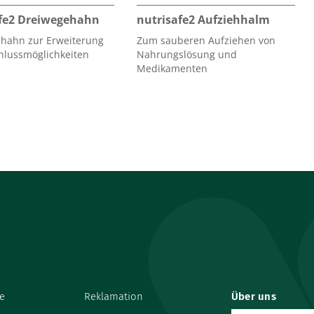
fe2 Dreiwegehahn
nutrisafe2 Aufziehhalm
hahn zur Erweiterung
Zum sauberen Aufziehen von
hlussmöglichkeiten
Nahrungslösung und
Medikamenten
e
Reklamation
Über uns