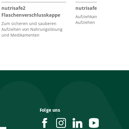
nutrisafe2
nutrisafe2 Aufziehkan
Flaschenverschlusskappe
Aufziehkanüle zum hygieni
Aufziehen
Zum sicheren und sauberen
Aufziehen von Nahrungslösung
und Medikamenten
Folge uns