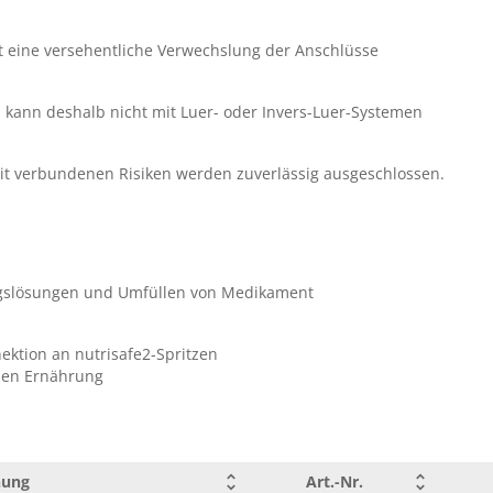
ukt
st eine versehentliche Verwechslung der Anschlüsse
d kann deshalb nicht mit Luer- oder Invers-Luer-Systemen
it verbundenen Risiken werden zuverlässig ausgeschlossen.
slösungen und Umfüllen von Medikament
ektion an nutrisafe2-Spritzen
alen Ernährung
nung
Art.-Nr.