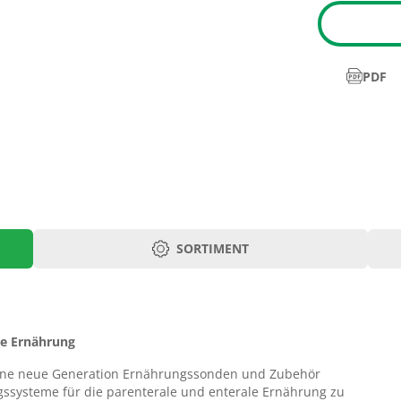
PDF
SORTIMENT
Art.-Nr.
pter
368.22
ale Ernährung
eine neue Generation Ernährungssonden und Zubehör
gssysteme für die parenterale und enterale Ernährung zu
ch