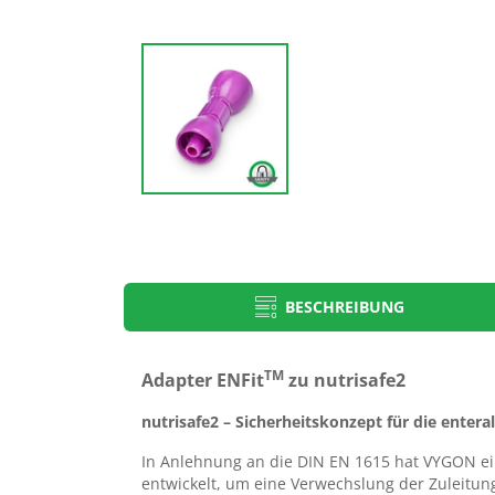
BESCHREIBUNG
Produkt-Typbezeichnung
Anwenderbroschuere Nutrisafe 2
TM
Adapter ENFit
zu nutrisafe2
nutrisafe2 Männlich-männlich- Ada
Nutrisafe2
nutrisafe2 – Sicherheitskonzept für die enter
Gebrauchsanweisungen
In Anlehnung an die DIN EN 1615 hat VYGON 
entwickelt, um eine Verwechslung der Zuleitun
Auf unserem Portal für Gebrauchsanweisungen erhalten Sie na