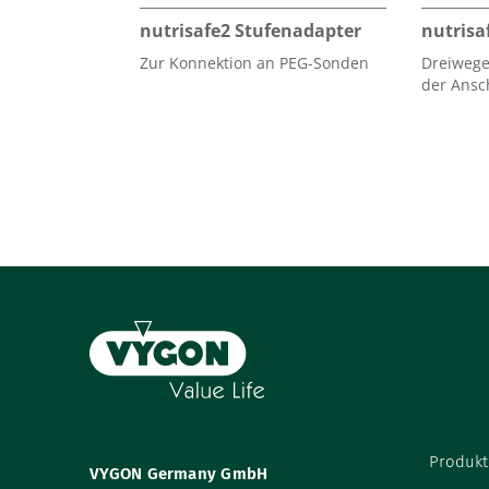
nutrisafe2 Stufenadapter
nutrisa
Zur Konnektion an PEG-Sonden
Dreiwege
der Ansc
Produkt
VYGON Germany GmbH