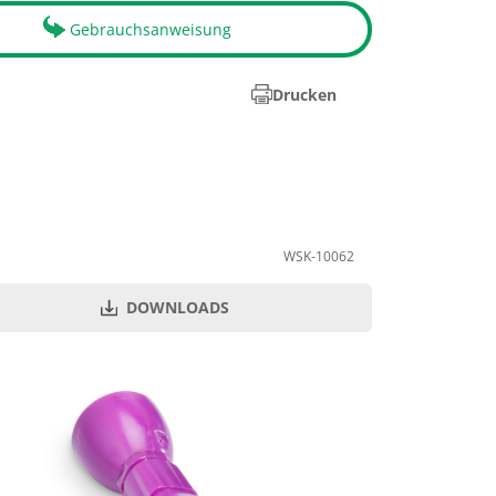
Gebrauchsanweisung
Drucken
WSK-10062
DOWNLOADS
PZN
Menge je VE
12426483
30