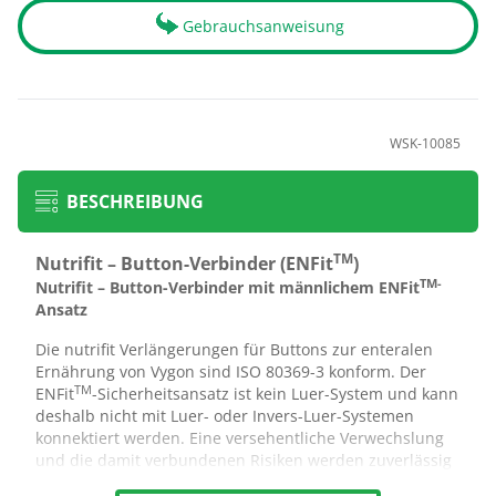
Gebrauchsanweisung
WSK-10085
BESCHREIBUNG
TM
Nutrifit – Button-Verbinder (ENFit
)
TM-
Nutrifit – Button-Verbinder mit männlichem ENFit
Ansatz
Die nutrifit Verlängerungen für Buttons zur enteralen
Ernährung von Vygon sind ISO 80369-3 konform. Der
TM
ENFit
-Sicherheitsansatz ist kein Luer-System und kann
deshalb nicht mit Luer- oder Invers-Luer-Systemen
konnektiert werden. Eine versehentliche Verwechslung
und die damit verbundenen Risiken werden zuverlässig
durch den normkonformen ENFit-Ansatz