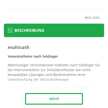
WSK-10351
BESCHREIBUNG
multicath
Venenkatheter nach Seldinger
Mehrlumiger zentralvenöser Katheter nach Seldinger für
die Intensivmedizin zur Simultaninfusion von nicht-
kompatiblen Lösungen und Blutentnahme ohne
Unterbrechung der Infusionstherapie
Allein auf deutschen Intensivstationen liegt jährlich an
etwa 4,8 Mio. Behandlungstagen ein zentraler
Venenkatheter. Zentrale Venenkatheter tragen bei der
MEHR
Behandlung kritisch kranker Patienten entscheidend zur
Verbesserung der Behandlungsergebnisse bei. Sie