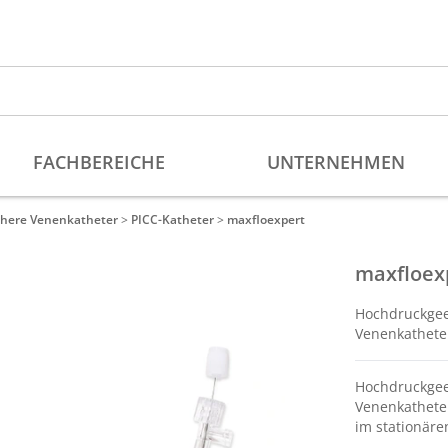
phere Venenkatheter
>
PICC-Katheter
>
maxfloexpert
maxfloex
Hochdruckgeei
Venenkathete
Hochdruckgeei
Venenkathete
im stationär