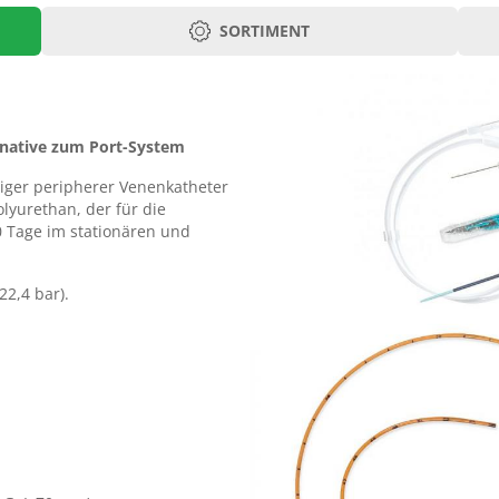
SORTIMENT
Katheter Lcm
Lumen
Guide Lcm
55
1
50
rnative zum Port-System
55
1
50
umiger peripherer Venenkatheter
yurethan, der für die
55
2
50
0 Tage im stationären und
55
2
50
22,4 bar).
55
3
50
55
1
67
ch
55
2
67
ukt
55
1
67
55
2
67
55
3
67