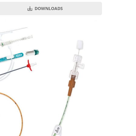
DOWNLOADS
Art.-Nr.
PZN
Menge je VE
8394.105
15208999
10
8394.14
15208982
10
8394.206
15209013
10
8394.25
15209007
10
8394.36
15209036
10
8394.405
15208829
10
8394.406
15209065
10
8394.414
15209042
10
8394.425
15209059
10
8394.436
15209071
10