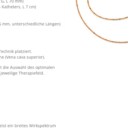
 G, L 70 mm)
Katheters, L 7 cm)
55
1
135
55
2
135
46 mm, unterschiedliche Längen)
55
1
135
55
2
135
55
3
135
echnik platziert.
e (Vena cava superior).
t die Auswahl des optimalen
jeweilige Therapiefeld.
eist ein breites Wirkspektrum