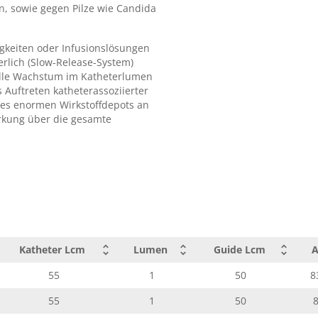
, sowie gegen Pilze wie Candida
igkeiten oder Infusionslösungen
rlich (Slow-Release-System)
elle Wachstum im Katheterlumen
 Auftreten katheterassoziierter
es enormen Wirkstoffdepots an
Wirkung über die gesamte
Katheter Lcm
Lumen
Guide Lcm
A
55
1
50
8
55
1
50