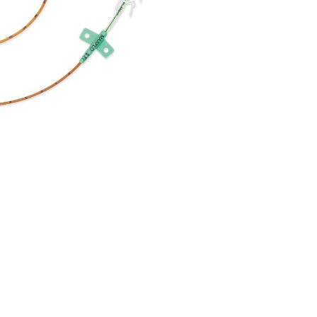
8394.505
15209094
10
8394.506
15209119
10
8394.514
15209088
10
8394.525
15209102
10
8394.536
15209125
10