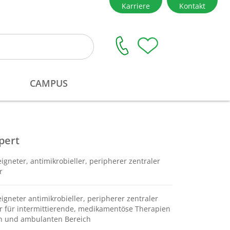
pert
gneter, antimikrobieller, peripherer zentraler
r
gneter antimikrobieller, peripherer zentraler
r für intermittierende, medikamentöse Therapien
en und ambulanten Bereich