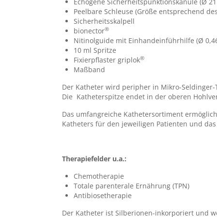
Echogene Sicherheitspunktionskanüle (Ø 21
Peelbare Schleuse (Größe entsprechend des 
5
1.75
Sicherheitsskalpell
®
bionector
6
2
Nitinolguide mit Einhandeinführhilfe (Ø 0,
4
10 ml Spritze
1.35
®
Fixierpflaster griplok
5
1.75
Maßband
6
2
Der Katheter wird peripher in Mikro-Seldinger-T
Die Katheterspitze endet in der oberen Hohlven
Das umfangreiche Kathetersortiment ermöglich
Katheters für den jeweiligen Patienten und das 
Therapiefelder u.a.:
Chemotherapie
Totale parenterale Ernährung (TPN)
Antibiosetherapie
Der Katheter ist Silberionen-inkorporiert und w