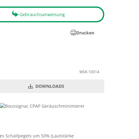
Gebrauchsanweisung
Drucken
WSK-10014
DOWNLOADS
PZN
Menge je VE
14363628
10
es Schallpegels um 50% (Lautstärke