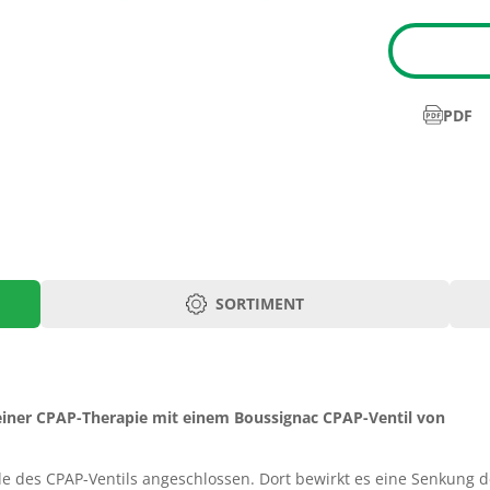
PDF
SORTIMENT
Art.-Nr.
er
5558.91
einer CPAP-Therapie mit einem Boussignac CPAP-Ventil von
ch
ukt
e des CPAP-Ventils angeschlossen. Dort bewirkt es eine Senkung d