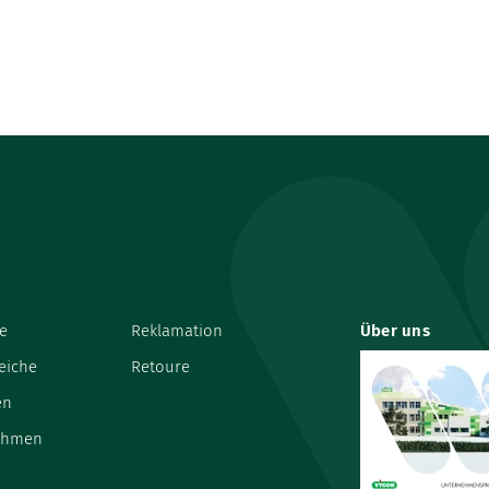
e
Reklamation
Über uns
eiche
Retoure
en
ehmen