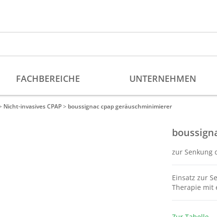
>
Nicht-invasives CPAP
>
boussignac cpap geräuschminimierer
boussign
zur Senkung 
Einsatz zur S
Therapie mit
Zur Tabelle