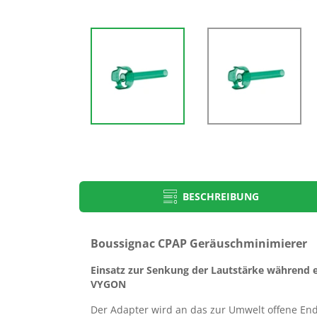
BESCHREIBUNG
Produkt-Typbezeichnung
PDF Beatmung
Boussignac CPAP Geräuschminimierer
Gebrauchsanweisungen
boussignac cpap geräuschminimier
Einsatz zur Senkung der Lautstärke während 
VYGON
Auf unserem Portal für Gebrauchsanweisungen erhalten Sie na
Eingabe der Artikelnummer und Chargennummer die dem Prod
Der Adapter wird an das zur Umwelt offene End