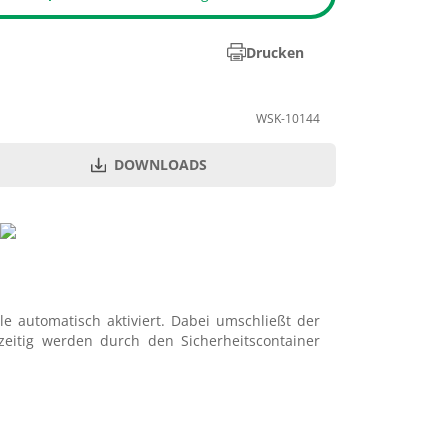
Drucken
WSK-10144
DOWNLOADS
Durchfl.
Art.-
Menge je
g
PZN
ml/min
Nr.
VE
25
106.082
09646844
50
il
e automatisch aktiviert. Dabei umschließt der
zeitig werden durch den Sicherheitscontainer
55
106.102
09646850
50
il
90
106.122
09646867
50
il