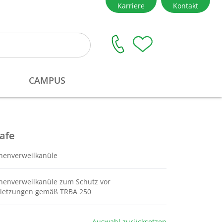
afe
enenverweilkanüle
enenverweilkanüle zum Schutz vor
rletzungen gemäß TRBA 250
Auswahl zurücksetzen