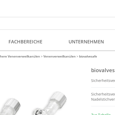
phere Venenverweilkanülen
>
Venenverweilkanülen
>
biovalvesafe
biovalves
Sicherheitsv
Sicherheitsv
Nadelstichve
Zur Tabelle