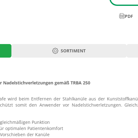
PDF
SORTIMENT
Kanüle Innen Ø in
Kanüle AußenØ
Ausführun
mm
mm
or Nadelstichverletzungen gemäß TRBA 250
mit
0,5
0,8
Zuspritzvent
afe wird beim Entfernen der Stahlkanüle aus der Kunststoffkanül
ch
mit
schützt somit den Anwender vor Nadelstichverletzungen. Gleich
0,7
1,0
ukt
Zuspritzvent
mit
 gleichmäßigen Punktion
0,9
1,2
Zuspritzvent
für optimalen Patientenkomfort
 Vorschieben der Kanüle
mit