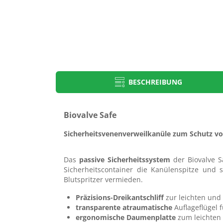
BESCHREIBUNG
Kanüle
Kanüle in
Kanüle
Biovalve Safe
Biovalve Safe
Farbcode
Ømm
G
Lmm
99829 Infobroschuere TRBA250 PDF
Sicherheitsvenenverweilkanüle zum Schutz v
Gebrauchsanweisungen
0,6 x 0,9
22
25
blau
Das
passive Sicherheitssystem
der Biovalve S
Auf unserem Portal für Gebrauchsanweisungen erhalten Sie na
Sicherheitscontainer die Kanülenspitze und 
0,7 x 1,0
20
32
rosa
Eingabe der Artikelnummer und Chargennummer die dem Prod
Blutspritzer vermieden.
zugehörige
Gebrauchsanweisung
.
Präzisions-Dreikantschliff
zur leichten und
0,9 x 1,2
18
45
grün
transparente atraumatische
Auflageflügel 
ergonomische Daumenplatte
zum leichten