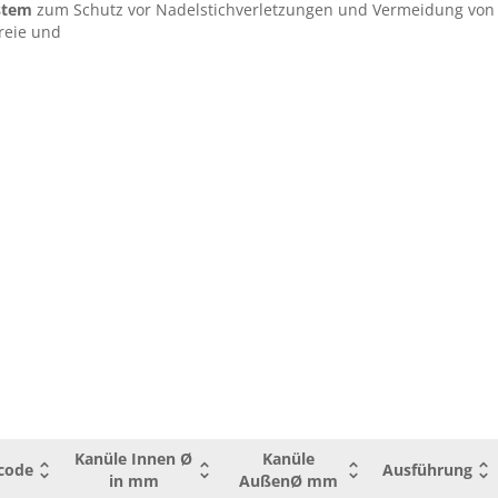
1,1
1,4
ystem
zum Schutz vor Nadelstichverletzungen und Vermeidung von 
Zuspritzvent
freie und
mit
1,3
1,7
Zuspritzvent
mit
1,6
2,1
Zuspritzvent
Kanüle Innen Ø
Kanüle
code
Ausführung
in mm
AußenØ mm