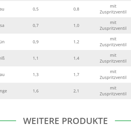
mit
au
0,5
0,8
Zuspritzventil
mit
sa
0,7
1,0
Zuspritzventil
mit
ün
0,9
1,2
Zuspritzventil
mit
iß
1,1
1,4
Zuspritzventil
mit
au
1,3
1,7
Zuspritzventil
mit
nge
1,6
2,1
Zuspritzventil
WEITERE PRODUKTE