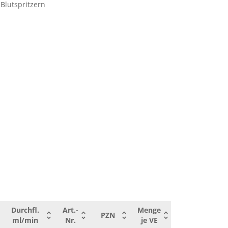
125
106.142
09646873
50
Blutspritzern
il
180
106.172
09646896
50
il
270
106.212
09646904
50
il
Durchfl.
Art.-
Menge
PZN
ml/min
Nr.
je VE