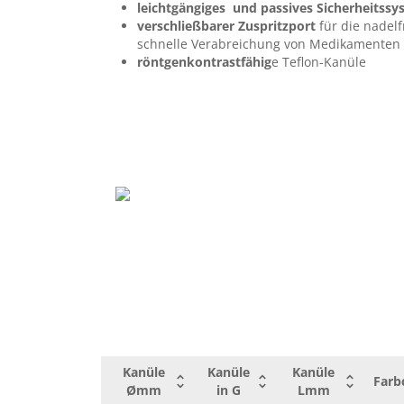
1,1 x 1,4
17
45
weiß
leichtgängiges und passives Sicherheitss
verschließbarer Zuspritzport
für die nadel
schnelle Verabreichung von Medikamenten
1,3 x 1,7
16
45
grau
röntgenkontrastfähig
e Teflon-Kanüle
1,6 x 2,1
14
45
orange
Kanüle
Kanüle
Kanüle
Farb
Ømm
in G
Lmm