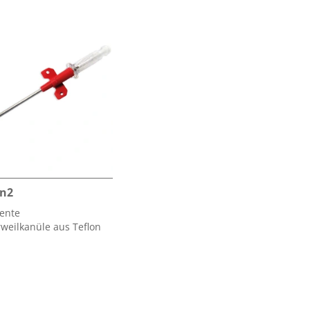
on2
ente
weilkanüle aus Teflon