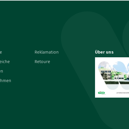
e
Reklamation
Über uns
eiche
Retoure
en
ehmen