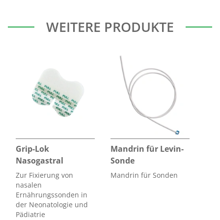
Gebrauchsanweisungen
Anti-Reflux-Ventil für
WEITERE PRODUKTE
Magenabsaugsonde Typ
männlich
852.01
Auf unserem Portal für Gebrauchsanweisungen erhalten Sie
Salem
nach
Eingabe der Artikelnummer und Chargennummer die dem
Produkt
zugehörige
Gebrauchsanweisung
.
Grip-Lok
Mandrin für Levin-
Nasogastral
Sonde
Zur Fixierung von
Mandrin für Sonden
nasalen
Ernährungssonden in
der Neonatologie und
Pädiatrie