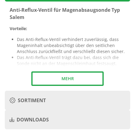
Anti-Reflux-Ventil für Magenabsaugsonde Typ
Salem
Vorteile:
Das Anti-Reflux-Ventil verhindert zuverlässig, dass
Mageninhalt unbeabsichtigt über den seitlichen
Anschluss zurückfließt und verschließt diesen sicher.
Das Anti-Reflux-Ventil trägt dazu bei, dass sich die
Sonde nicht an der Magenschleimhaut festsaugt,
wodurch die Funktionalität der Sonde länger
erhalten bleibt, da kein Mageninhalt in den
MEHR
Seitenschenkel (Belüftungslumen) gelangt.
Durch den Einsatz des Anti-Reflux-Ventils wird das
Risiko einer Aspiration deutlich verringert.
+
SORTIMENT
+
DOWNLOADS
Luer-
Hersteller-
Art.-
Me
Lock-
PZN
Produktbezeichnung
Nr.
je
Ansatz