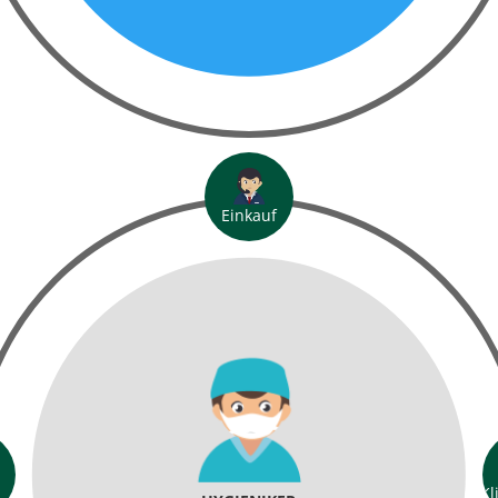
Ärzte
Eink