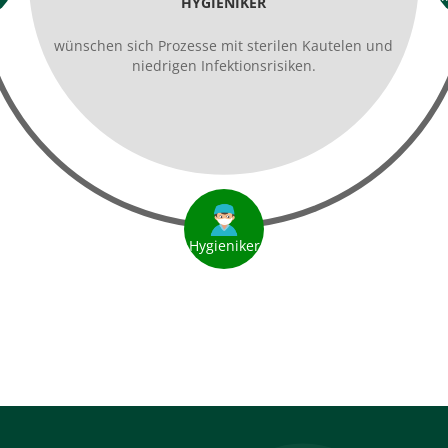
Ärzte
wünschen sich hochwertige, perfekt aufeinander
abgestimmte Komponenten.
eniker
Klinikleitung