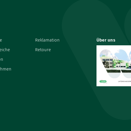
e
Reklamation
Über uns
eiche
Retoure
en
ehmen