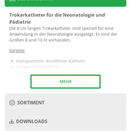
Trokarkatheter für die Neonatologie und
Pädiatrie
Die 8 cm langen Trokarkatheter sind speziell für eine
Anwendung in der Neonatologie ausgelegt. Es sind die
Größen 8 und 10 Fr vorhanden.
Vorteile:
transparenter, knickfester Katheter
röntgenkontrastfähig
distal konisch abgerundeter Katheter
laterale Öffnung
MEHR
Zentimetermarkierungen
proximaler Luer-Lock-Ansatz
aufgesetzt auf einen Metalltrokar (8 cm) mit
+
konischer Spitze
SORTIMENT
proximal mit griffsicherem Ansatz
+
DOWNLOADS
Anzahl
Katheter
Katheter
Katheter
Steril
der
Ømm
Fr
Lcm