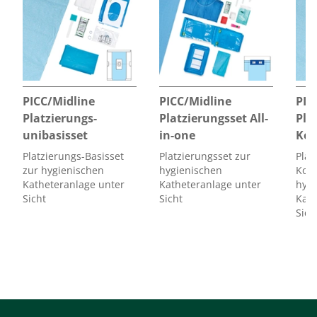
PICC/Midline
PICC/Midline
PIC
Platzierungs-
Platzierungsset All-
Pla
unibasisset
in-one
Kom
Platzierungs-Basisset
Platzierungsset zur
Plat
zur hygienischen
hygienischen
Komp
Katheteranlage unter
Katheteranlage unter
hygi
Sicht
Sicht
Kath
Sich