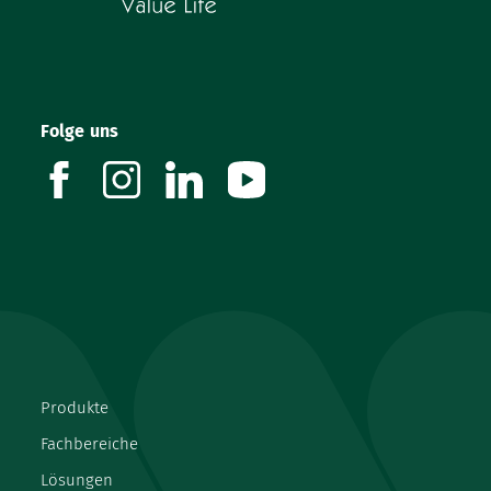
zugehörige
Gebrauchsanweisung
.
Sicherheitssystem.
TM
Mit Stufen-/ männlichem ENFit
-Ansatz
Lila Färbung zur Kennzeichnung der enteralen
Ernährung
Einzeln steril verpackt
Folge uns
facebook
instagram
linkedin
youtube
Produkte
Fachbereiche
Lösungen