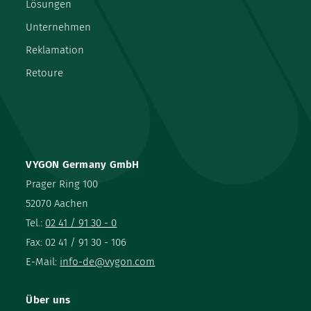
Lösungen
DEHP frei
Latex frei
Unternehmen
Einzeln steril verpackt
Reklamation
Retoure
VYGON Germany GmbH
Prager Ring 100
52070 Aachen
Tel.:
02 41 / 91 30 - 0
Fax: 02 41 / 91 30 - 106
E-Mail:
info-de@vygon.com
Über uns