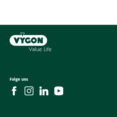
Distal geschlossen mit zwei oder vier seitlichen
Öffnungen
Röntgenkontrastfähig
Zentimetermarkierungen: 5 cm bis 35cm bzw. 70 cm
Farbkodierung zur visuellen Größenbestimmung
Lila Färbung zur Kennzeichnung der enteralen
Ernährung
Umfangreiches Zubehör
DEHP frei
Latex frei
Einzeln steril verpackt
Folge uns
facebook
instagram
linkedin
youtube