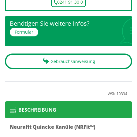
0241 91 30 0
Benötigen Sie weitere Infos?
Formular
Gebrauchsanweisung
WSK-10334
BESCHREIBUNG
Neurafit Quincke Kanüle (NRFit
™
)