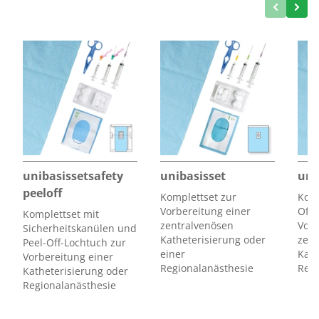
Lochtuch (80 cm x 100 cm)
nach
• Lochöffnung 6,5 cm x 12 cm
Eingabe der Artikelnummer und Chargennummer die dem
Produkt
zugehörige
Gebrauchsanweisung
.
unibasissetsafety
unibasisset
uni
peeloff
Komplettset zur
Komp
Vorbereitung einer
Off-
Komplettset mit
zentralvenösen
Vorb
Sicherheitskanülen und
Katheterisierung oder
zent
Peel-Off-Lochtuch zur
einer
Kath
Vorbereitung einer
Regionalanästhesie
Regi
Katheterisierung oder
Regionalanästhesie